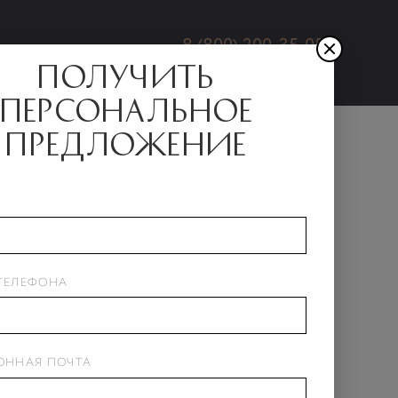
8 (800) 200-35-05
получить
ЗАКАЗАТЬ ЗВОНОК
персональное
предложение
 47
артира № 47
ТЕЛЕФОНА
ача 4 кв. 2025
2
щая площадь: 137.1 м
ектроэнергия: 30 кВт
ОННАЯ ПОЧТА
остеклённый балкон
Остеклённый балкон