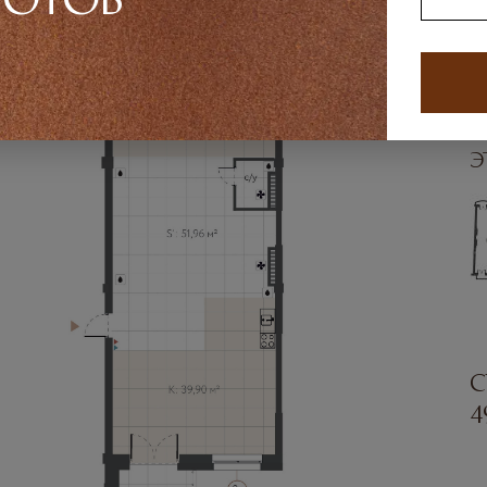
Ви
Ви
Н
э
С
4