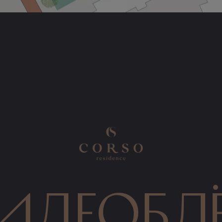
идеобл