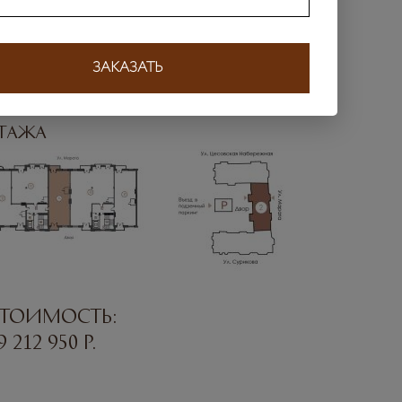
д на двор
Вид на воду не прямой
д на Марата
Видовая квартира
ЗАКАЗАТЬ
а плане 6
На плане ЖК
тажа
тоимость:
9 212 950
р.