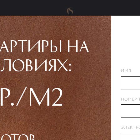
вартиры на
ловиях:
ИМЯ
подъезд 1, этаж 6, квартира
 Р./м2
Кв
НОМЕР 
Сд
Об
Эл
ЭЛЕКТР
Не
лотов