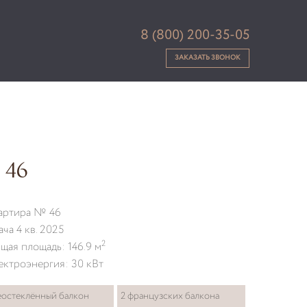
8 (800) 200-35-05
ЗАКАЗАТЬ ЗВОНОК
 46
артира № 46
ача 4 кв. 2025
2
щая площадь: 146.9 м
ектроэнергия: 30 кВт
остеклённый балкон
2 французских балкона