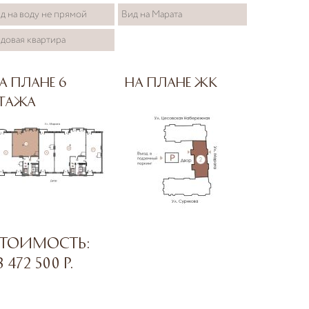
д на воду не прямой
Вид на Марата
довая квартира
а плане 6
На плане ЖК
тажа
тоимость:
3 472 500
р.