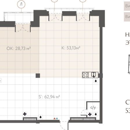
Ви
Ви
Н
э
С
5