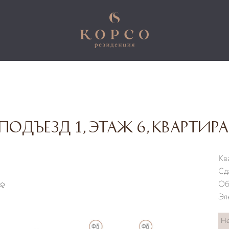
подъезд 1, этаж 6, квартира
Кв
Сд
Об
Эл
Не