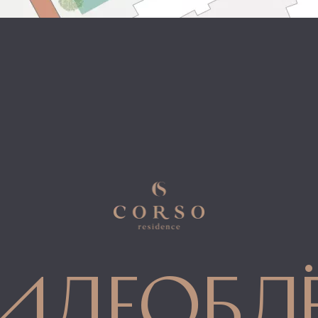
идеобл