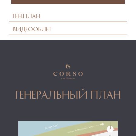
Ген.план
Видеооблет
генеральный план