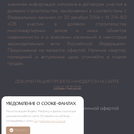
значимая информация изложена в договорах участия в
долевом строительстве, заключаемых в соответствии с
Федеральным законом от 30 декабря 2004 г. N 214-ФЗ
«Об участии в долевом строительстве
многоквартирных домов и иных объектов
недвижимости и о внесении изменений в некоторые
законодательные акты Российской Федерации».
Предложение не является офертой. Наличие квартир,
помещений и актуальные цены уточняйте в отделе
продаж.
ДОКУМЕНТАЦИЯ ПРОЕКТА НАХОДИТСЯ НА САЙТЕ
НАШ.ДОМ.РФ
Политика персональных данных
Уведомление о cookie-файлах
Информация сайта не является публичной офертой
Мы используем Яндекс.Метрику и файлы cookie для
улучшения работы сайта. Оставаясь на сайте, вы
соглашаетесь с этим.
Подробнее про Cookie
Принять