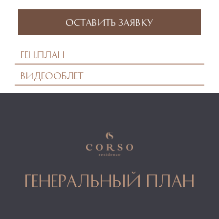
Оставить заявку
Ген.план
Видеооблет
генеральный план