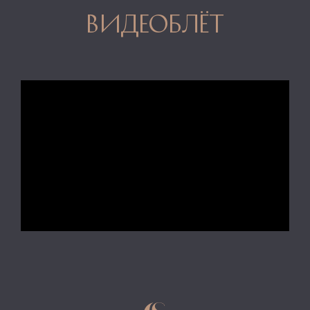
видеоблёт