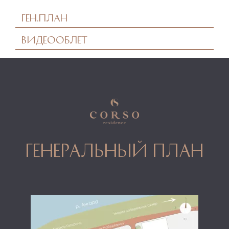
Ген.план
Видеооблет
генеральный план