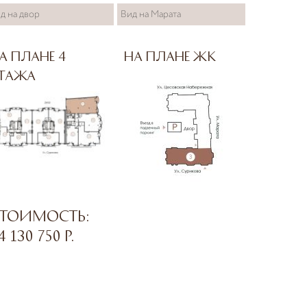
д на двор
Вид на Марата
а плане 4
На плане ЖК
тажа
тоимость:
4 130 750
р.