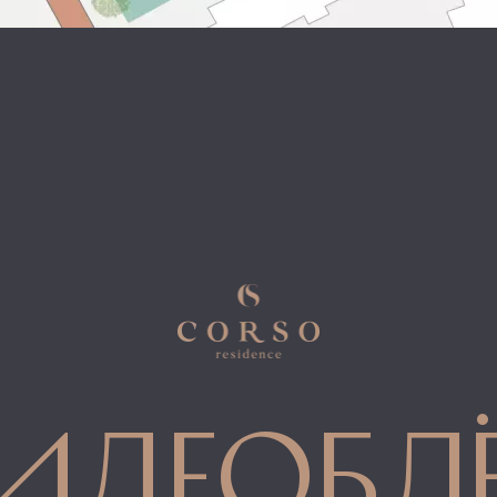
идеобл