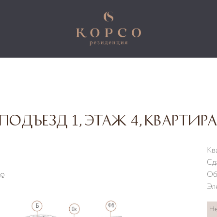
подъезд 1, этаж 4, квартира
Кв
Сд
Об
Эл
Не