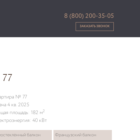
8 (800) 200-35-05
ЗАКАЗАТЬ ЗВОНОК
 77
артира № 77
ача 4 кв. 2025
2
щая площадь: 182 м
ектроэнергия: 40 кВт
остеклённый балкон
Французский балкон