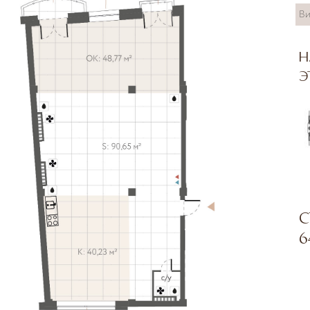
Ви
Н
э
С
6