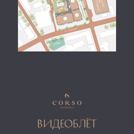
видеоблёт