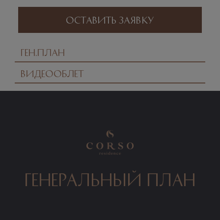
Оставить заявку
Ген.план
Видеооблет
генеральный план