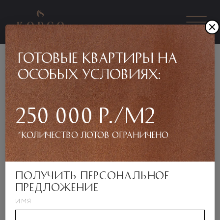
готовые квартиры на
особых условиях:
Вернуться назад
Дом 3, Блок-секция 5, Подъезд 2,
250 000 Р./м2
Этаж 7, Квартира 125
*количество лотов ограничено
получить персональное
предложение
ИМЯ