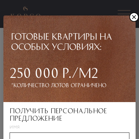
готовые квартиры на
особых условиях:
Вернуться назад
Дом 2, Блок-секция 3, Подъезд 2,
250 000 Р./м2
Этаж 7, Квартира 65
*количество лотов ограничено
получить персональное
предложение
ИМЯ