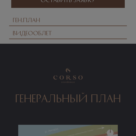
Ген.план
Видеооблет
генеральный план